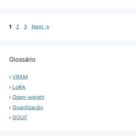
Page
Page
Page
1
2
3
Next
→
Glossário
VRAM
LoRA
Open-weight
Quantização
GGUF