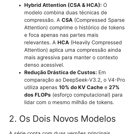
Hybrid Attention (CSA & HCA):
O
modelo combina duas técnicas de
compressão. A
CSA
(Compressed Sparse
Attention) comprime o histórico de tokens
e foca apenas nas partes mais
relevantes. A
HCA
(Heavily Compressed
Attention) aplica uma compressão ainda
mais agressiva para manter o contexto
denso acessível.
Redução Drástica de Custos:
Em
comparação ao DeepSeek-V3.2, o V4-Pro
utiliza apenas
10% do KV Cache
e
27%
dos FLOPs
(esforço computacional) para
lidar com o mesmo milhão de tokens.
2. Os Dois Novos Modelos
A série conta com duas versões principais