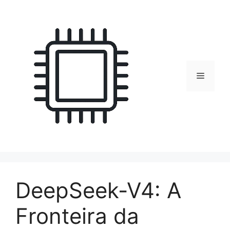
Pular
para
o
conteúdo
Menu
DeepSeek-V4: A
Fronteira da